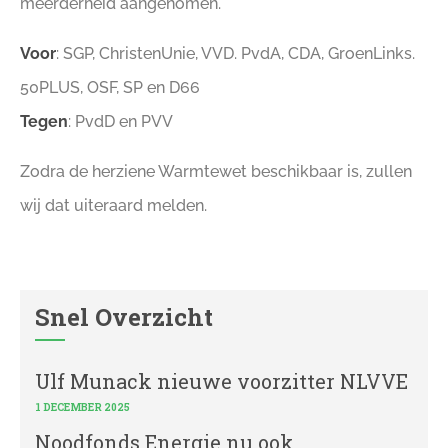
meerderheid aangenomen.
Voor
: SGP, ChristenUnie, VVD. PvdA, CDA, GroenLinks.
50PLUS, OSF, SP en D66
Tegen
: PvdD en PVV
Zodra de herziene Warmtewet beschikbaar is, zullen
wij dat uiteraard melden.
Snel Overzicht
Ulf Munack nieuwe voorzitter NLVVE
1 DECEMBER 2025
Noodfonds Energie nu ook